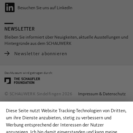
Besuchen Sie uns auf LinkedIn
NEWSLETTER
Bleiben Sie informiert über Neuigkeiten, aktuelle Ausstellungen und
Hintergründe aus dem SCHAUWERK
Newsletter abonnieren
Das Museum wird getragen durch:
© SCHAUWERK Sindelfingen 2026
Impressum & Datenschutz
Diese Seite nutzt Website Tracking-Technologien von Dritten,
um ihre Dienste anzubieten, stetig zu verbessern und
Werbung entsprechend der Interessen der Nutzer
anzuzeigen. Ich bin damit einverstanden und kann meine