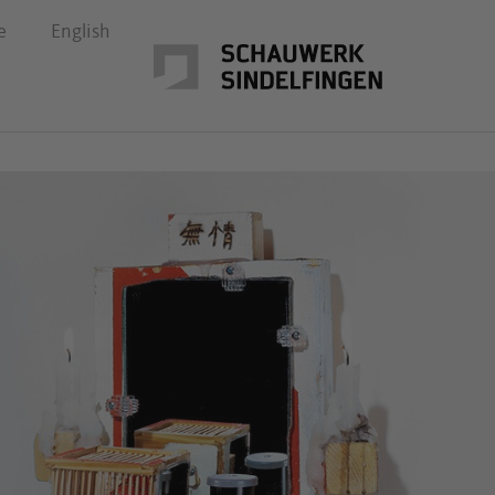
e
English