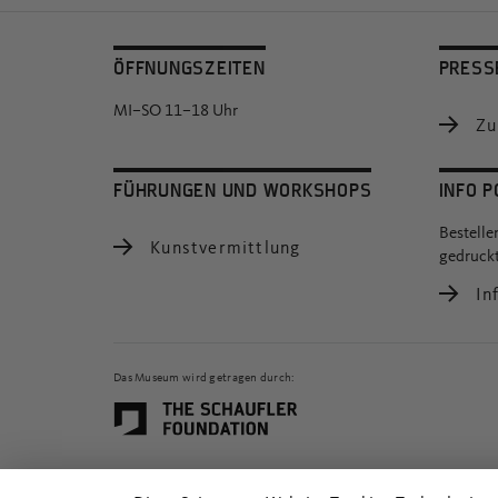
ÖFFNUNGSZEITEN
PRESS
MI–SO 11–18 Uhr
Zu
FÜHRUNGEN UND WORKSHOPS
INFO P
Bestelle
Kunstvermittlung
gedruckt
Inf
Das Museum wird getragen durch: