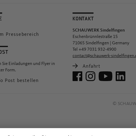
E
KONTAKT
SCHAUWERK Sindelfingen
m Pressebereich
Eschenbrünnlestraße 15
71065 Sindelfingen | Germany
Tel +49 7031 932-4900
OST
contact@schauwerk-sindelfingen.
n Sie Einladungen und Flyer in
Anfahrt
er Form.
o Post bestellen
© SCHAUWE