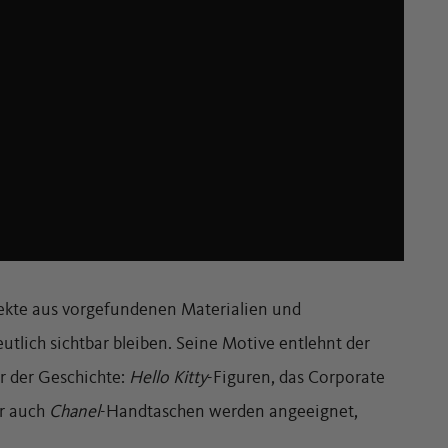
jekte aus vorgefundenen Materialien und
tlich sichtbar bleiben. Seine Motive entlehnt der
er der Geschichte:
Hello Kitty
-Figuren, das Corporate
r auch
Chanel
-Handtaschen werden angeeignet,