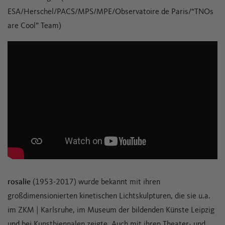
ESA/Herschel/PACS/MPS/MPE/Observatoire de Paris/“TNOs
are Cool” Team)
rosalie
(1953-2017) wurde bekannt mit ihren
großdimensionierten kinetischen Lichtskulpturen, die sie u.a.
im ZKM | Karlsruhe, im Museum der bildenden Künste Leipzig
und bei Kunstbiennalen zeigte. Auch mit ihren Theater- und