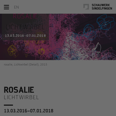
Toggle
EN
navigation
ROSALIE
LICHTWIRBEL
13.03.2016–07.01.2018
rosalie, Lichtwirbel (Detail), 2015
ROSALIE
LICHTWIRBEL
13.03.2016–07.01.2018