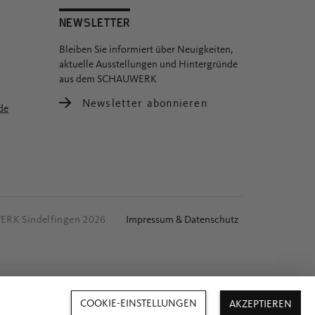
NEWSLETTER
Bleiben Sie informiert über Neuigkeiten,
aktuelle Ausstellungen und Hintergründe
aus dem SCHAUWERK
Newsletter abonnieren
de
RK Sindelfingen 2026
Impressum & Datenschutz
COOKIE-EINSTELLUNGEN
AKZEPTIEREN