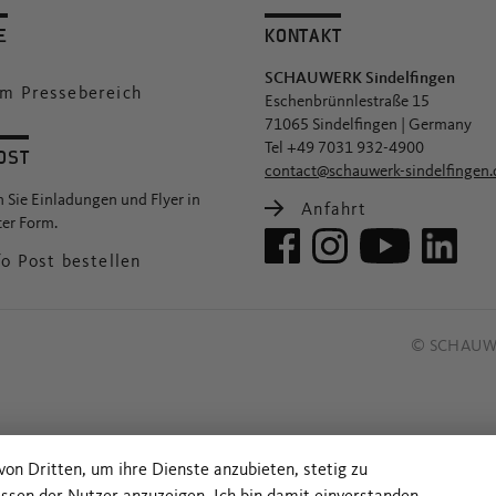
E
KONTAKT
SCHAUWERK Sindelfingen
m Pressebereich
Eschenbrünnlestraße 15
71065 Sindelfingen | Germany
Tel +49 7031 932-4900
OST
contact@schauwerk-sindelfingen.
n Sie Einladungen und Flyer in
Anfahrt
er Form.
o Post bestellen
© SCHAUWE
von Dritten, um ihre Dienste anzubieten, stetig zu