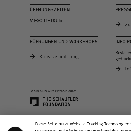
ÖFFNUNGSZEITEN
PRESS
MI–SO 11–18 Uhr
Zu
FÜHRUNGEN UND WORKSHOPS
INFO P
Bestelle
Kunstvermittlung
gedruckt
Inf
Das Museum wird getragen durch:
Diese Seite nutzt Website Tracking-Technologien 